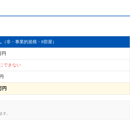
ん（非・事業的規模・8部屋）
万円
にできない
万円
4万円
ます。