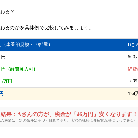
変わる？
わるのかを具体例で比較してみましょう。
ん（事業的規模・10部屋）
Bさ
万円
600
0万円（経費算入可）
経費
65万円
10
円
13
結果：Aさんの方が、税金が「46万円」安くなります！
記の税額は一定の条件に基づく概算であり、実際の税額は各種状況等によって異なり