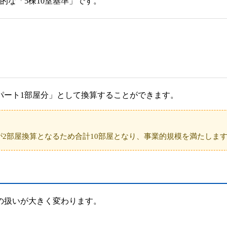
的な
「5棟10室基準」
です。
パート1部屋分」
として換算することができます。
が2部屋換算となるため合計10部屋となり、
事業的規模を満たしま
の扱いが大きく変わります。