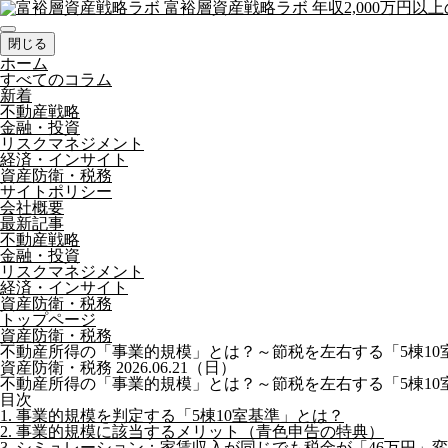
富裕層資産戦略ラボ
年収2,000万円
閉じる
ホーム
すべてのコラム
新着
不動産戦略
金融・投資
リスクマネジメント
経済・インサイト
資産防衛・税務
サイトポリシー
会社概要
最新記事
不動産戦略
金融・投資
リスクマネジメント
経済・インサイト
資産防衛・税務
トップページ
資産防衛・税務
不動産所得の「事業的規模」とは？～節税を左右する「5棟10
資産防衛・税務
2026.06.21（日）
不動産所得の「事業的規模」とは？～節税を左右する「5棟10
目次
1. 事業的規模を判定する「5棟10室基準」とは？
2. 事業的規模に該当するメリット（青色申告の特典）
3. シミュレーション：家賃収入が同じでも税金が「46万円」