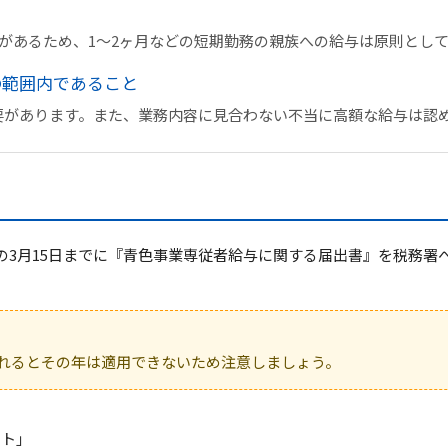
があるため、1〜2ヶ月などの短期勤務の親族への給与は原則とし
の範囲内であること
要があります。また、業務内容に見合わない不当に高額な給与は認
の
3月15日まで
に
『青色事業専従者給与に関する届出書』
を税務署
れるとその年は適用できないため注意しましょう。
ント」